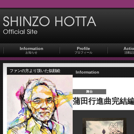
Information
Profile
Acti
お知らせ
プロフィール
活動記
ファンの方より頂いた似顔絵
Information
舞台
蒲田行進曲完結