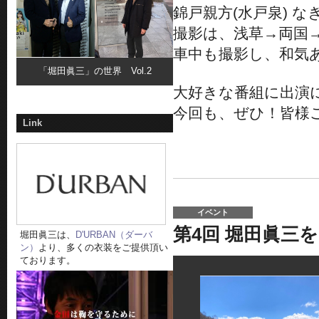
錦戸親方(水戸泉) な
撮影は、浅草→両国
車中も撮影し、和気
「堀田眞三」の世界 Vol.2
大好きな番組に出演
今回も、ぜひ！皆様
Link
イベント
第4回 堀田眞三
堀田眞三は、
D'URBAN（ダーバ
ン）
より、多くの衣装をご提供頂い
ております。