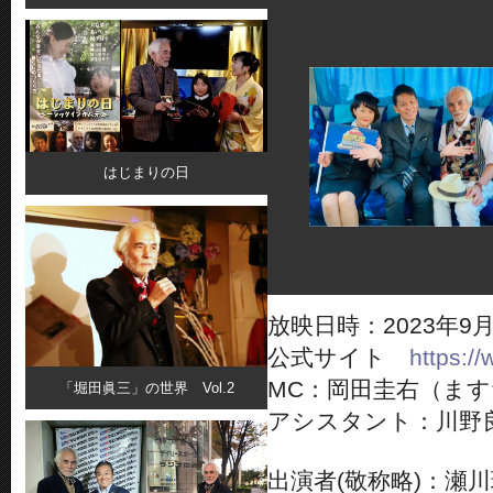
はじまりの日
放映日時：2023年9月2日
公式サイト
https://
MC：岡田圭右（ま
「堀田眞三」の世界 Vol.2
アシスタント：川野
出演者(敬称略)：瀬