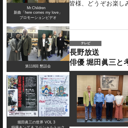
皆様、どうぞお楽し
Mr.Children
新曲「here comes my love」
プロモーションビデオ
テレビ
長野放送
俳優 堀田眞三
第118回 懇話会
堀田眞三の世界 VOL 3
特撮キング & スペシャルトーク