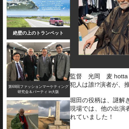
絶壁の上のトランペット
監督 光岡 麦 hotta
犯人は誰!?演者が、
第69回ファッションマーケティング
研究会＆パーティ in大阪
堀田の役柄は、謎解
現場では、他の出演
れていました！