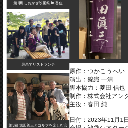
第1回 しおかぜ映画祭 in 香住
最果てリストランテ
原作：つかこうへい
演出：錦織 一清
脚本協力：菱田 信也
制作：株式会社アン
主役：春田 純一
日付：2023年11月1日
第3回 堀田眞三とゴルフを楽しむ会
会場：池袋シアターグリー