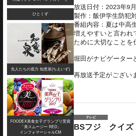
放送日付：2023年9月
ひとくず
製作：飯伊学生防犯
番組内容：夏は中高
増えやすいと言われ
ために大切なことを
堀田がナビゲーター
先人たちの底力 知恵泉(ちえいず)
再放送予定がござい
テレビ
FOODEX美食女子グランプリ受賞
BSフジ クイズ
「美スムージー RED」
インフォマーシャルCM