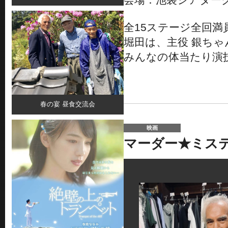
全15ステージ全回満
堀田は、主役 銀ちゃ
みんなの体当たり演
春の宴 昼食交流会
映画
マーダー★ミス